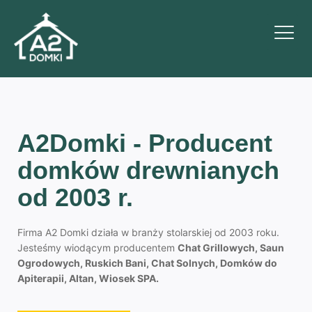
MENU
A2Domki - Producent
domków drewnianych
od 2003 r.
Firma A2 Domki działa w branży stolarskiej od 2003 roku.
Jesteśmy wiodącym producentem
Chat Grillowych, Saun
Ogrodowych, Ruskich Bani, Chat Solnych, Domków do
Apiterapii, Altan, Wiosek SPA.