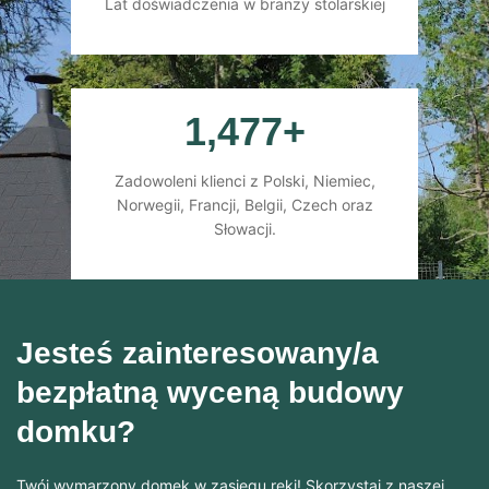
Lat doświadczenia w branży stolarskiej
1,477
+
Zadowoleni klienci z Polski, Niemiec,
Norwegii, Francji, Belgii, Czech oraz
Słowacji.
Jesteś zainteresowany/a
bezpłatną wyceną budowy
domku?
Twój wymarzony domek w zasięgu ręki! Skorzystaj z naszej