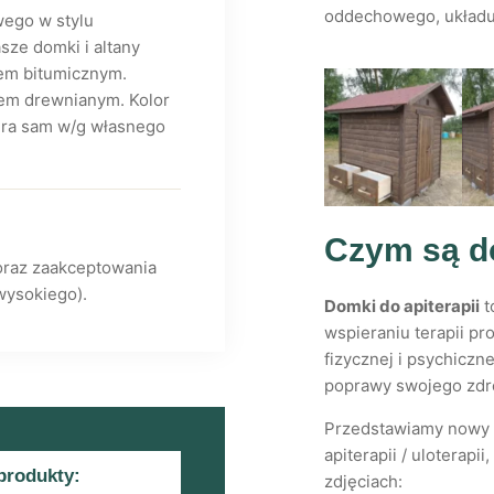
oddechowego, układu 
ego w stylu
ze domki i altany
em bitumicznym.
em drewnianym. Kolor
biera sam w/g własnego
Czym są do
oraz zaakceptowania
wysokiego).
Domki do apiterapii
t
wspieraniu terapii p
fizycznej i psychiczn
poprawy swojego zdr
Przedstawiamy nowy p
apiterapii / uloterap
produkty:
zdjęciach: