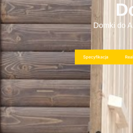
D
Domki do Ap
Specyfikacja
Real