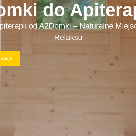
omki do Apiterap
iterapii od A2Domki – Naturalne Miej
Relaksu
izacje