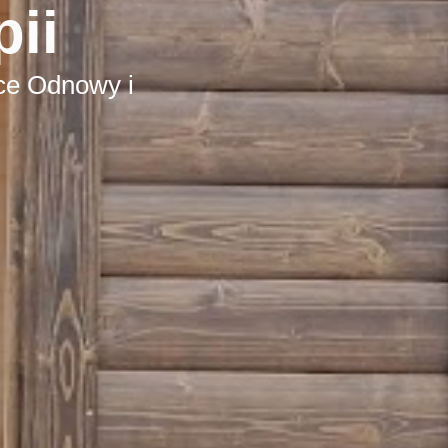
ii
sce Odnowy i