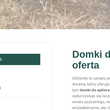
Domki do
i:
oferta
A2Domki to uznany pr
drewna, który oferuj
4
tym
domki do apitera
wykorzystuje się lecz
wosku pszczelego, ma 
antybakteryjnie, ale